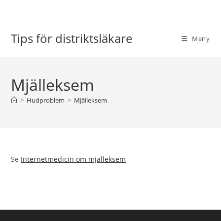
Hoppa
till
innehållet
Tips för distriktsläkare
Meny
Mjälleksem
>
Hudproblem
>
Mjälleksem
Se
Internetmedicin om mjälleksem