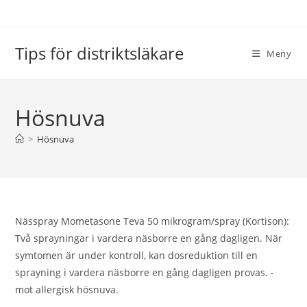
Hoppa
till
innehållet
Tips för distriktsläkare
Meny
Hösnuva
>
Hösnuva
Nässpray Mometasone Teva 50 mikrogram/spray (Kortison):
Två sprayningar i vardera näsborre en gång dagligen. När
symtomen är under kontroll, kan dosreduktion till en
sprayning i vardera näsborre en gång dagligen provas. -
mot allergisk hösnuva.